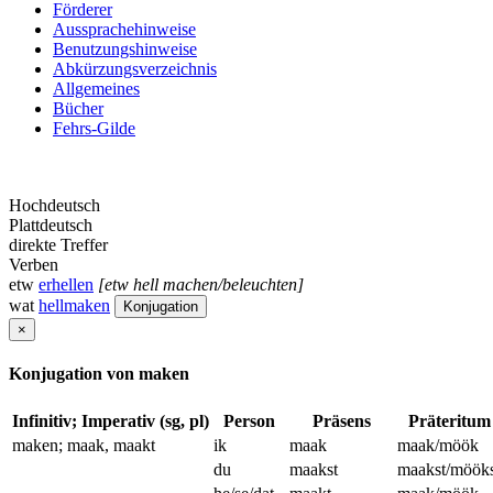
Förderer
Aussprachehinweise
Benutzungshinweise
Abkürzungsverzeichnis
Allgemeines
Bücher
Fehrs-Gilde
Hochdeutsch
Plattdeutsch
direkte Treffer
Verben
etw
erhellen
[etw hell machen/beleuchten]
wat
hellmaken
Konjugation
×
Konjugation von maken
Infinitiv; Imperativ (sg, pl)
Person
Präsens
Präteritum
maken; maak, maakt
ik
maak
maak/möök
du
maakst
maakst/mööks