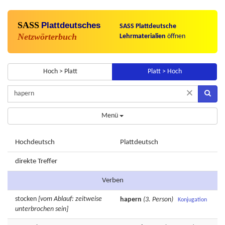
SASS
Plattdeutsches
SASS Plattdeutsche
Netzwörterbuch
Lehrmaterialien
öffnen
Hoch > Platt
Platt > Hoch
×
Menü
Hochdeutsch
Plattdeutsch
direkte Treffer
Verben
stocken
[vom Ablauf: zeitweise
hapern
(3. Person)
Konjugation
unterbrochen sein]