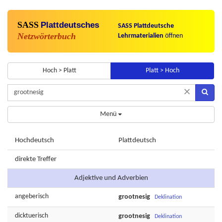
SASS
Plattdeutsches
SASS Plattdeutsche
Netzwörterbuch
Lehrmaterialien
öffnen
Hoch > Platt
Platt > Hoch
×
Menü
Hochdeutsch
Plattdeutsch
direkte Treffer
Adjektive und Adverbien
angeberisch
grootnesig
Deklination
dicktuerisch
grootnesig
Deklination