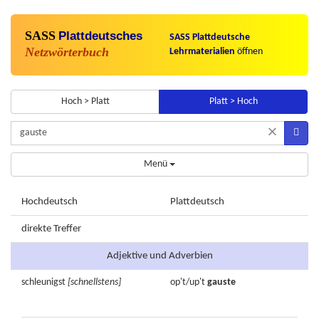
SASS
Plattdeutsches
SASS Plattdeutsche
Netzwörterbuch
Lehrmaterialien
öffnen
Hoch > Platt
Platt > Hoch
×
Menü
Hochdeutsch
Plattdeutsch
direkte Treffer
Adjektive und Adverbien
schleunigst
[schnellstens]
op't/up't
gauste