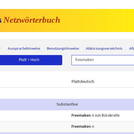
Netzwörterbuch
s
r
Aussprachehinweise
Benutzungshinweise
Abkürzungsverzeichnis
Al
Platt > Hoch
Plattdeutsch
Substantive
Freemaken
n
vun Bürokratie
Freemaken
n