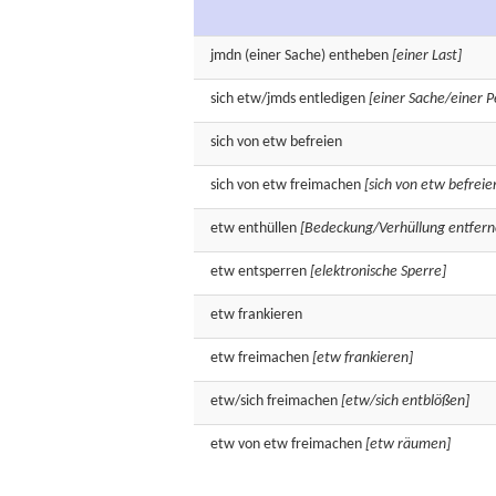
jmdn (einer Sache)
entheben
[einer Last]
sich etw/jmds
entledigen
[einer Sache/einer P
sich von etw
befreien
sich von etw
freimachen
[sich von etw befreie
etw
enthüllen
[Bedeckung/Verhüllung entfern
etw
entsperren
[elektronische Sperre]
etw
frankieren
etw
freimachen
[etw frankieren]
etw/sich
freimachen
[etw/sich entblößen]
etw von etw
freimachen
[etw räumen]