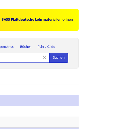
SASS Plattdeutsche Lehrmaterialien
öffnen
lgemeines
Bücher
Fehrs-Gilde
×
Suchen