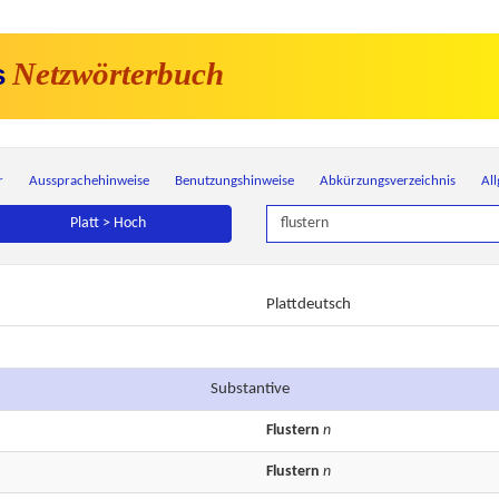
Netzwörterbuch
s
r
Aussprachehinweise
Benutzungshinweise
Abkürzungsverzeichnis
Al
Platt > Hoch
Plattdeutsch
Substantive
Flustern
n
Flustern
n