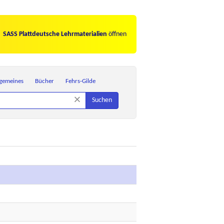
SASS Plattdeutsche Lehrmaterialien
öffnen
lgemeines
Bücher
Fehrs-Gilde
×
Suchen