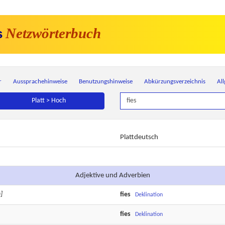
Netzwörterbuch
s
r
Aussprachehinweise
Benutzungshinweise
Abkürzungsverzeichnis
Al
Platt > Hoch
Plattdeutsch
Adjektive und Adverbien
]
fies
Deklination
fies
Deklination