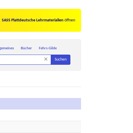
SASS Plattdeutsche Lehrmaterialien
öffnen
lgemeines
Bücher
Fehrs-Gilde
×
Suchen