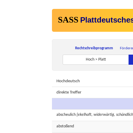
SASS
Plattdeutsche
Rechtschreibprogramm
Fördere
Hoch > Platt
Hochdeutsch
direkte Treffer
abscheulich
[ekelhaft, widerwärtig, schändlich
abstoßend