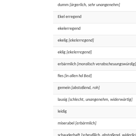
dumm
[ärgerlich, sehr unangenehm]
Ekel
erregend
ekelerregend
ekelig
[ekelerregend]
eklig
[ekelerregend]
erbärmlich
[moralisch verabscheuungswürdig]
fies
[in allen hd Bed]
gemein
[abstoßend, roh]
lausig
[schlecht, unangenehm, widerwärtig]
leidig
miserabel
[erbärmlich]
schauderhaft
[scheußlich, abstoßend, widerlic