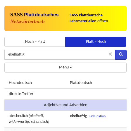
SASS
Plattdeutsches
SASS Plattdeutsche
Netzwörterbuch
Lehrmaterialien
öffnen
Hoch > Platt
Platt > Hoch
×
Menü
Hochdeutsch
Plattdeutsch
direkte Treffer
Adjektive und Adverbien
abscheulich
[ekelhaft,
ekelhaftig
Deklination
widerwärtig, schändlich]