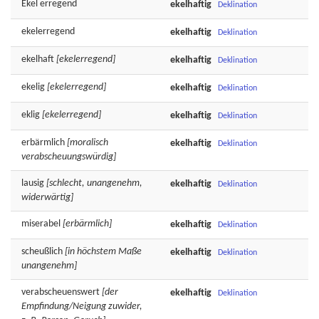
Ekel
erregend
ekelhaftig
Deklination
ekelerregend
ekelhaftig
Deklination
ekelhaft
[ekelerregend]
ekelhaftig
Deklination
ekelig
[ekelerregend]
ekelhaftig
Deklination
eklig
[ekelerregend]
ekelhaftig
Deklination
erbärmlich
[moralisch
ekelhaftig
Deklination
verabscheuungswürdig]
lausig
[schlecht, unangenehm,
ekelhaftig
Deklination
widerwärtig]
miserabel
[erbärmlich]
ekelhaftig
Deklination
scheußlich
[in höchstem Maße
ekelhaftig
Deklination
unangenehm]
verabscheuenswert
[der
ekelhaftig
Deklination
Empfindung/Neigung zuwider,