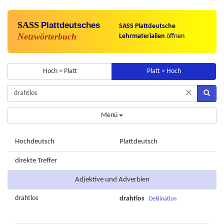
SASS
Plattdeutsches
SASS Plattdeutsche
Netzwörterbuch
Lehrmaterialien
öffnen
Hoch > Platt
Platt > Hoch
×
Menü
Hochdeutsch
Plattdeutsch
direkte Treffer
Adjektive und Adverbien
drahtlos
drahtlos
Deklination