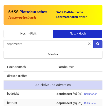
SASS
Plattdeutsches
SASS Plattdeutsche
Netzwörterbuch
Lehrmaterialien
öffnen
Hoch > Platt
Platt > Hoch
×
Menü
Hochdeutsch
Plattdeutsch
direkte Treffer
Adjektive und Adverbien
bedrückt
deprimeert
[εɪ]
[e:]
Deklination
betrübt
deprimeert
[εɪ]
[e:]
Deklination