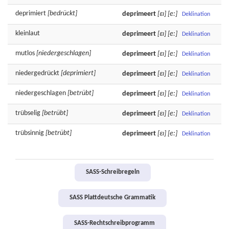
deprimiert
[bedrückt]
deprimeert
[εɪ]
[e:]
Deklination
kleinlaut
deprimeert
[εɪ]
[e:]
Deklination
mutlos
[niedergeschlagen]
deprimeert
[εɪ]
[e:]
Deklination
niedergedrückt
[deprimiert]
deprimeert
[εɪ]
[e:]
Deklination
niedergeschlagen
[betrübt]
deprimeert
[εɪ]
[e:]
Deklination
trübselig
[betrübt]
deprimeert
[εɪ]
[e:]
Deklination
trübsinnig
[betrübt]
deprimeert
[εɪ]
[e:]
Deklination
SASS-Schreibregeln
SASS Plattdeutsche Grammatik
SASS-Rechtschreibprogramm