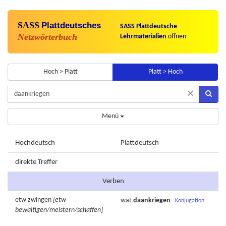
SASS
Plattdeutsches
SASS Plattdeutsche
Netzwörterbuch
Lehrmaterialien
öffnen
Hoch > Platt
Platt > Hoch
×
Menü
Hochdeutsch
Plattdeutsch
direkte Treffer
Verben
etw
zwingen
[etw
wat
daankriegen
Konjugation
bewältigen/meistern/schaffen]