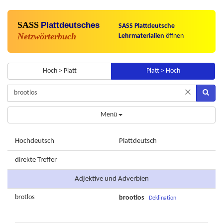
SASS
Plattdeutsches
SASS Plattdeutsche
Netzwörterbuch
Lehrmaterialien
öffnen
Hoch > Platt
Platt > Hoch
×
Menü
Hochdeutsch
Plattdeutsch
direkte Treffer
Adjektive und Adverbien
brotlos
brootlos
Deklination