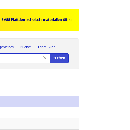
SASS Plattdeutsche Lehrmaterialien
öffnen
lgemeines
Bücher
Fehrs-Gilde
×
Suchen