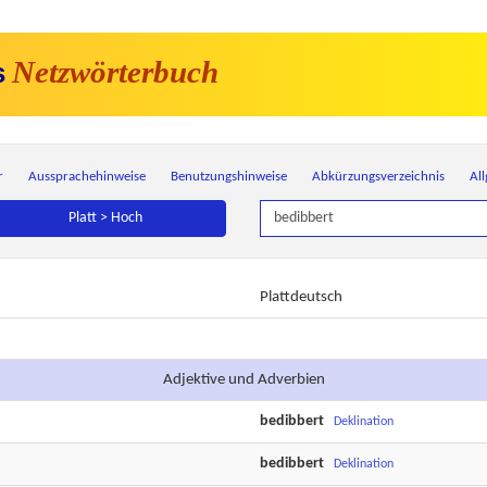
Netzwörterbuch
s
r
Aussprachehinweise
Benutzungshinweise
Abkürzungsverzeichnis
Al
Platt > Hoch
Plattdeutsch
Adjektive und Adverbien
bedibbert
Deklination
bedibbert
Deklination