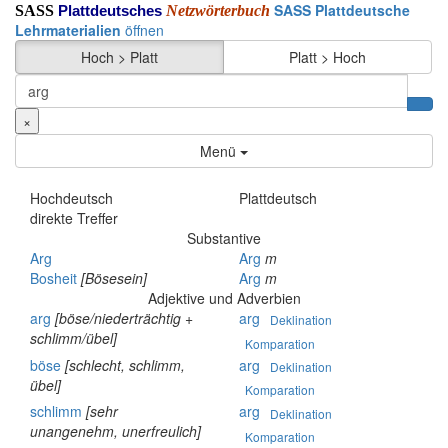
SASS Plattdeutsche
SASS
Netzwörterbuch
Plattdeutsches
Lehrmaterialien
öffnen
Hoch > Platt
Platt > Hoch
×
Menü
Hochdeutsch
Plattdeutsch
direkte Treffer
Substantive
Arg
Arg
m
Bosheit
[Bösesein]
Arg
m
Adjektive und Adverbien
arg
[böse/niederträchtig +
arg
Deklination
schlimm/übel]
Komparation
böse
[schlecht, schlimm,
arg
Deklination
übel]
Komparation
schlimm
[sehr
arg
Deklination
unangenehm, unerfreulich]
Komparation