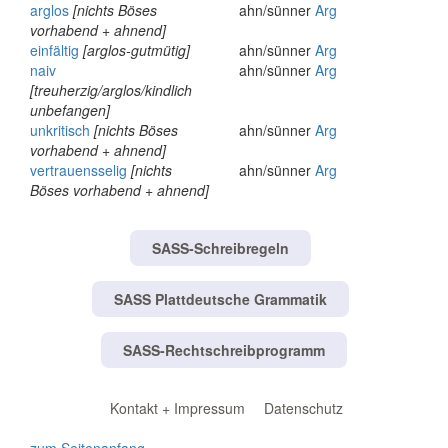
arglos
[nichts Böses
ahn/sünner
Arg
vorhabend + ahnend]
einfältig
[arglos-gutmütig]
ahn/sünner
Arg
naiv
ahn/sünner
Arg
[treuherzig/arglos/kindlich
unbefangen]
unkritisch
[nichts Böses
ahn/sünner
Arg
vorhabend + ahnend]
vertrauensselig
[nichts
ahn/sünner
Arg
Böses vorhabend + ahnend]
SASS-Schreibregeln
SASS Plattdeutsche Grammatik
SASS-Rechtschreibprogramm
Kontakt + Impressum
Datenschutz
zum Seitenanfang