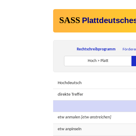
SASS
Plattdeutsche
Rechtschreibprogramm
Fördere
Hoch > Platt
Hochdeutsch
direkte Treffer
etw
anmalen
[etw anstreichen]
etw
anpinseln