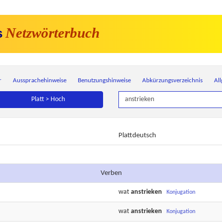
Netzwörterbuch
s
r
Aussprachehinweise
Benutzungshinweise
Abkürzungsverzeichnis
Al
Platt > Hoch
Plattdeutsch
Verben
wat
anstrieken
Konjugation
wat
anstrieken
Konjugation