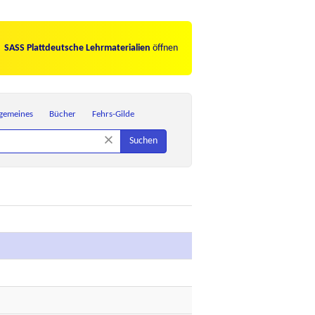
SASS Plattdeutsche Lehrmaterialien
öffnen
lgemeines
Bücher
Fehrs-Gilde
×
Suchen