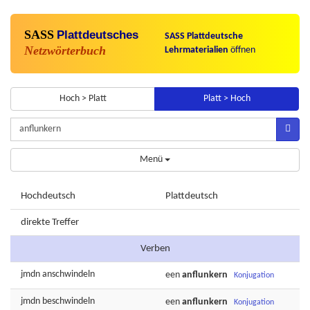
SASS
Plattdeutsches
SASS Plattdeutsche
Netzwörterbuch
Lehrmaterialien
öffnen
Hoch > Platt
Platt > Hoch
Menü
Hochdeutsch
Plattdeutsch
direkte Treffer
Verben
jmdn
anschwindeln
een
anflunkern
Konjugation
jmdn
beschwindeln
een
anflunkern
Konjugation