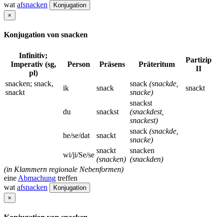
wat
afsnacken
Konjugation
×
Konjugation von snacken
Infinitiv;
Partizip
Imperativ (sg,
Person
Präsens
Präteritum
II
pl)
snacken; snack,
snack
(snackde,
ik
snack
snackt
snackt
snacke)
snackst
du
snackst
(snackdest,
snackest)
snack
(snackde,
he/se/dat
snackt
snacke)
snackt
snacken
wi/ji/Se/se
(snacken)
(snackden)
(in Klammern regionale Nebenformen)
eine
Abmachung
treffen
wat
afsnacken
Konjugation
×