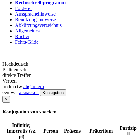
Rechtschreibprogramm
Förderer
Aussprachehinweise
Benutzungshinweise
Abkürzungsverzeichnis
Allgemeines
Bücher
Fehrs-Gilde
Hochdeutsch
Plattdeutsch
direkte Treffer
Verben
jmdm etw
abgaunern
een wat
afsnacken
Konjugation
×
Konjugation von snacken
Infinitiv;
Partizip
Imperativ (sg,
Person
Präsens
Präteritum
II
pl)