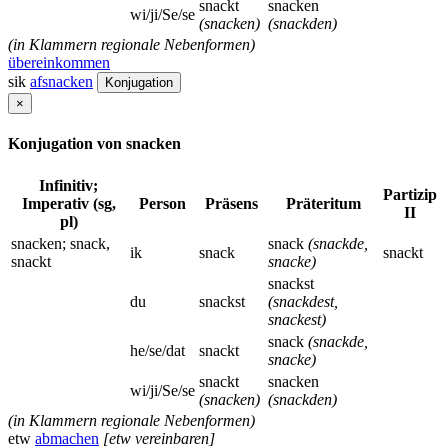
snackt
snacken
wi/ji/Se/se
(snacken)
(snackden)
(in Klammern regionale Nebenformen)
übereinkommen
sik
afsnacken
Konjugation
×
Konjugation von snacken
Infinitiv;
Partizip
Imperativ (sg,
Person
Präsens
Präteritum
II
pl)
snacken; snack,
snack
(snackde,
ik
snack
snackt
snackt
snacke)
snackst
du
snackst
(snackdest,
snackest)
snack
(snackde,
he/se/dat
snackt
snacke)
snackt
snacken
wi/ji/Se/se
(snacken)
(snackden)
(in Klammern regionale Nebenformen)
etw
abmachen
[etw vereinbaren]