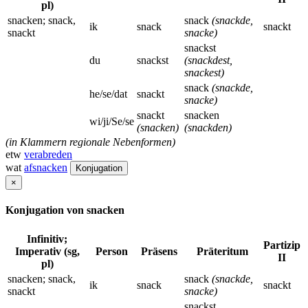
pl)
snacken; snack,
snack
(snackde,
ik
snack
snackt
snackt
snacke)
snackst
du
snackst
(snackdest,
snackest)
snack
(snackde,
he/se/dat
snackt
snacke)
snackt
snacken
wi/ji/Se/se
(snacken)
(snackden)
(in Klammern regionale Nebenformen)
etw
verabreden
wat
afsnacken
Konjugation
×
Konjugation von snacken
Infinitiv;
Partizip
Imperativ (sg,
Person
Präsens
Präteritum
II
pl)
snacken; snack,
snack
(snackde,
ik
snack
snackt
snackt
snacke)
snackst