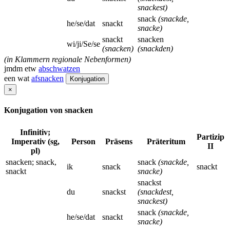
snackest)
snack
(snackde,
he/se/dat
snackt
snacke)
snackt
snacken
wi/ji/Se/se
(snacken)
(snackden)
(in Klammern regionale Nebenformen)
jmdm etw
abschwatzen
een wat
afsnacken
Konjugation
×
Konjugation von snacken
Infinitiv;
Partizip
Imperativ (sg,
Person
Präsens
Präteritum
II
pl)
snacken; snack,
snack
(snackde,
ik
snack
snackt
snackt
snacke)
snackst
du
snackst
(snackdest,
snackest)
snack
(snackde,
he/se/dat
snackt
snacke)