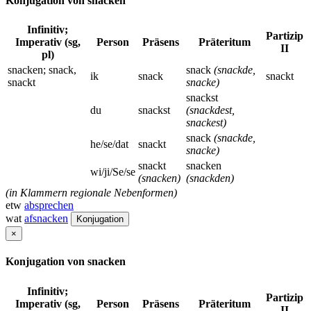
Konjugation von snacken
Infinitiv;
Partizip
Imperativ (sg,
Person
Präsens
Präteritum
II
pl)
snacken; snack,
snack
(snackde,
ik
snack
snackt
snackt
snacke)
snackst
du
snackst
(snackdest,
snackest)
snack
(snackde,
he/se/dat
snackt
snacke)
snackt
snacken
wi/ji/Se/se
(snacken)
(snackden)
(in Klammern regionale Nebenformen)
etw
absprechen
wat
afsnacken
Konjugation
×
Konjugation von snacken
Infinitiv;
Partizip
Imperativ (sg,
Person
Präsens
Präteritum
II