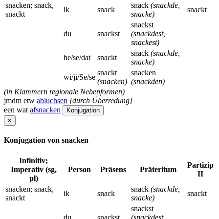
snacken; snack,
snack
(snackde,
ik
snack
snackt
snackt
snacke)
snackst
du
snackst
(snackdest,
snackest)
snack
(snackde,
he/se/dat
snackt
snacke)
snackt
snacken
wi/ji/Se/se
(snacken)
(snackden)
(in Klammern regionale Nebenformen)
jmdm etw
abluchsen
[durch Überredung]
een wat
afsnacken
Konjugation
×
Konjugation von snacken
Infinitiv;
Partizip
Imperativ (sg,
Person
Präsens
Präteritum
II
pl)
snacken; snack,
snack
(snackde,
ik
snack
snackt
snackt
snacke)
snackst
du
snackst
(snackdest,