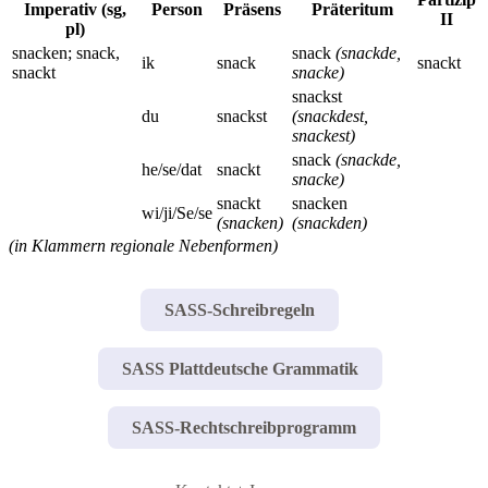
Imperativ (sg,
Person
Präsens
Präteritum
II
pl)
snacken; snack,
snack
(snackde,
ik
snack
snackt
snackt
snacke)
snackst
du
snackst
(snackdest,
snackest)
snack
(snackde,
he/se/dat
snackt
snacke)
snackt
snacken
wi/ji/Se/se
(snacken)
(snackden)
(in Klammern regionale Nebenformen)
SASS-Schreibregeln
SASS Plattdeutsche Grammatik
SASS-Rechtschreibprogramm