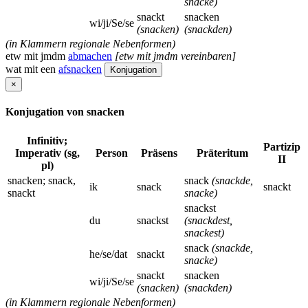
snacke)
snackt
snacken
wi/ji/Se/se
(snacken)
(snackden)
(in Klammern regionale Nebenformen)
etw mit jmdm
abmachen
[etw mit jmdm vereinbaren]
wat mit een
afsnacken
Konjugation
×
Konjugation von snacken
Infinitiv;
Partizip
Imperativ (sg,
Person
Präsens
Präteritum
II
pl)
snacken; snack,
snack
(snackde,
ik
snack
snackt
snackt
snacke)
snackst
du
snackst
(snackdest,
snackest)
snack
(snackde,
he/se/dat
snackt
snacke)
snackt
snacken
wi/ji/Se/se
(snacken)
(snackden)
(in Klammern regionale Nebenformen)