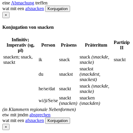
eine
Abmachung
treffen
wat mit een
afsnacken
Konjugation
×
Konjugation von snacken
Infinitiv;
Partizip
Imperativ (sg,
Person
Präsens
Präteritum
II
pl)
snacken; snack,
snack
(snackde,
ik
snack
snackt
snackt
snacke)
snackst
du
snackst
(snackdest,
snackest)
snack
(snackde,
he/se/dat
snackt
snacke)
snackt
snacken
wi/ji/Se/se
(snacken)
(snackden)
(in Klammern regionale Nebenformen)
etw mit jmdm
absprechen
wat mit een
afsnacken
Konjugation
×