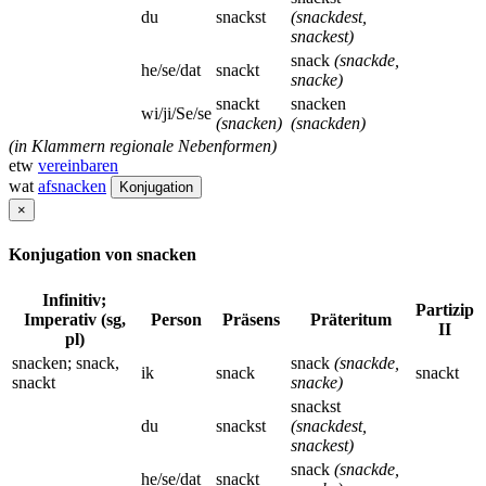
du
snackst
(snackdest,
snackest)
snack
(snackde,
he/se/dat
snackt
snacke)
snackt
snacken
wi/ji/Se/se
(snacken)
(snackden)
(in Klammern regionale Nebenformen)
etw
vereinbaren
wat
afsnacken
Konjugation
×
Konjugation von snacken
Infinitiv;
Partizip
Imperativ (sg,
Person
Präsens
Präteritum
II
pl)
snacken; snack,
snack
(snackde,
ik
snack
snackt
snackt
snacke)
snackst
du
snackst
(snackdest,
snackest)
snack
(snackde,
he/se/dat
snackt