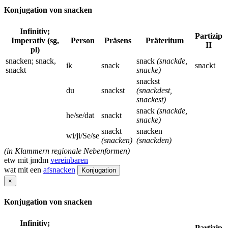
Konjugation von snacken
Infinitiv;
Partizip
Imperativ (sg,
Person
Präsens
Präteritum
II
pl)
snacken; snack,
snack
(snackde,
ik
snack
snackt
snackt
snacke)
snackst
du
snackst
(snackdest,
snackest)
snack
(snackde,
he/se/dat
snackt
snacke)
snackt
snacken
wi/ji/Se/se
(snacken)
(snackden)
(in Klammern regionale Nebenformen)
etw mit jmdm
vereinbaren
wat mit een
afsnacken
Konjugation
×
Konjugation von snacken
Infinitiv;
Partizip