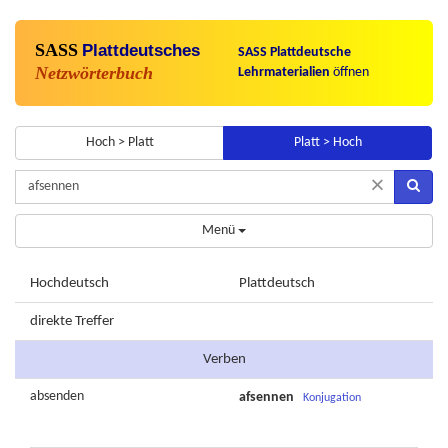
SASS
Plattdeutsches
SASS Plattdeutsche
Netzwörterbuch
Lehrmaterialien
öffnen
Hoch > Platt
Platt > Hoch
×
Menü
Hochdeutsch
Plattdeutsch
direkte Treffer
Verben
absenden
afsennen
Konjugation