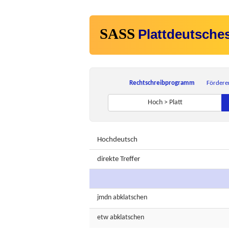
SASS
Plattdeutsche
Rechtschreibprogramm
Fördere
Hoch > Platt
Hochdeutsch
direkte Treffer
jmdn
abklatschen
etw
abklatschen