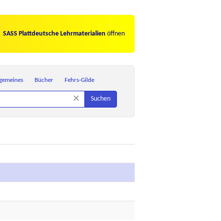
SASS Plattdeutsche Lehrmaterialien
öffnen
lgemeines
Bücher
Fehrs-Gilde
×
Suchen