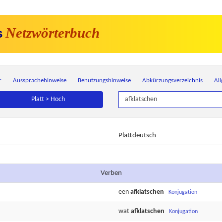
Netzwörterbuch
s
r
Aussprachehinweise
Benutzungshinweise
Abkürzungsverzeichnis
Al
Platt > Hoch
Plattdeutsch
Verben
een
afklatschen
Konjugation
wat
afklatschen
Konjugation