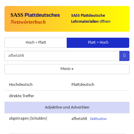
SASS
Plattdeutsches
SASS Plattdeutsche
Netzwörterbuch
Lehrmaterialien
öffnen
Hoch > Platt
Platt > Hoch
Menü
Hochdeutsch
Plattdeutsch
direkte Treffer
Adjektive und Adverbien
abgetragen
[Schulden]
afbetahlt
Deklination