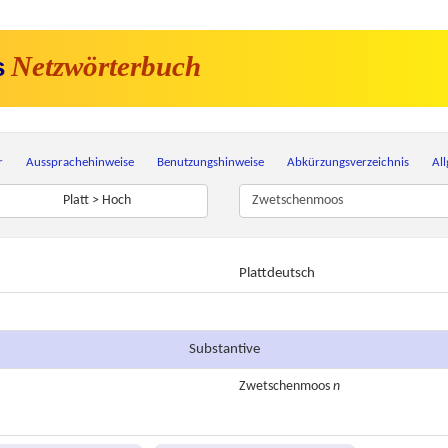
Netzwörterbuch
s
r
Aussprachehinweise
Benutzungshinweise
Abkürzungsverzeichnis
Al
Platt > Hoch
Plattdeutsch
Substantive
Zwetschenmoos
n