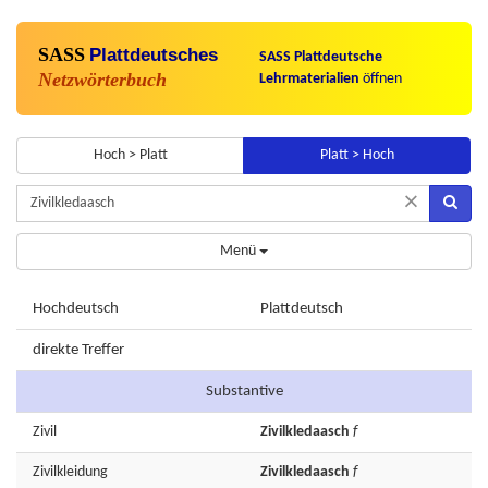
SASS
Plattdeutsches
SASS Plattdeutsche
Netzwörterbuch
Lehrmaterialien
öffnen
Hoch > Platt
Platt > Hoch
×
Menü
Hochdeutsch
Plattdeutsch
direkte Treffer
Substantive
Zivil
Zivilkledaasch
f
Zivilkleidung
Zivilkledaasch
f