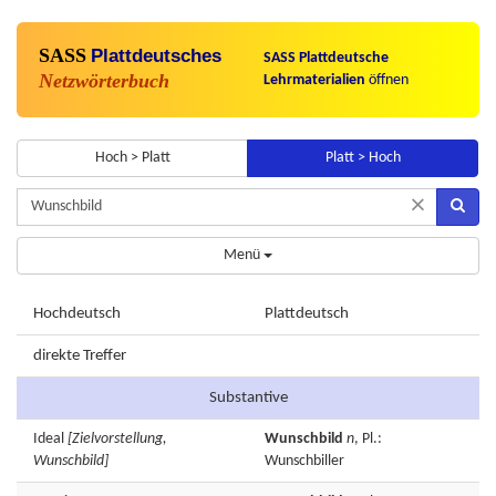
SASS
Plattdeutsches
SASS Plattdeutsche
Netzwörterbuch
Lehrmaterialien
öffnen
Hoch > Platt
Platt > Hoch
×
Menü
Hochdeutsch
Plattdeutsch
direkte Treffer
Substantive
Ideal
[Zielvorstellung,
Wunschbild
n
, Pl.:
Wunschbild]
Wunschbiller