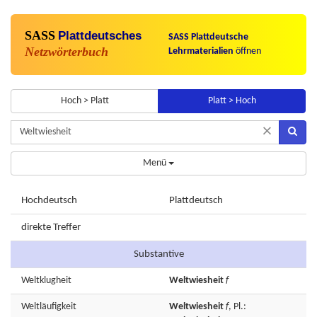
SASS
Plattdeutsches
SASS Plattdeutsche
Netzwörterbuch
Lehrmaterialien
öffnen
Hoch > Platt
Platt > Hoch
×
Menü
Hochdeutsch
Plattdeutsch
direkte Treffer
Substantive
Weltklugheit
Weltwiesheit
f
Weltläufigkeit
Weltwiesheit
f
, Pl.: