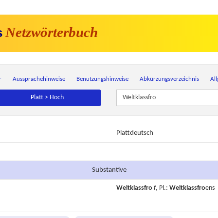
Netzwörterbuch
s
r
Aussprachehinweise
Benutzungshinweise
Abkürzungsverzeichnis
Al
Platt > Hoch
Plattdeutsch
Substantive
Weltklassfro
f
, Pl.:
Weltklassfro
ens