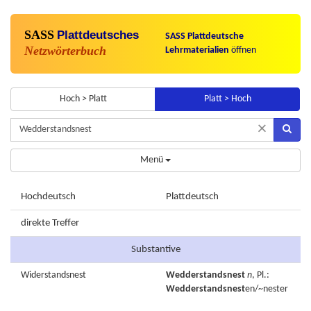
SASS
Plattdeutsches
SASS Plattdeutsche
Netzwörterbuch
Lehrmaterialien
öffnen
Hoch > Platt
Platt > Hoch
×
Menü
Hochdeutsch
Plattdeutsch
direkte Treffer
Substantive
Widerstandsnest
Wedderstandsnest
n
, Pl.:
Wedderstandsnest
en/~nester