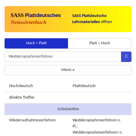
SASS
Plattdeutsches
SASS Plattdeutsche
Netzwörterbuch
Lehrmaterialien
öffnen
Hoch > Platt
Platt > Hoch
Menü
Hochdeutsch
Plattdeutsch
direkte Treffer
Substantive
Wiederaufnahmeverfahren
Wedderopnahmverfohren
n
,
Pl.:
Wedderopnahmverfohren/~s