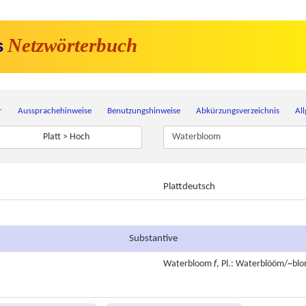
Netzwörterbuch
s
r
Aussprachehinweise
Benutzungshinweise
Abkürzungsverzeichnis
Al
Platt > Hoch
Plattdeutsch
Substantive
Waterbloom
f
, Pl.: Waterblööm/~bl