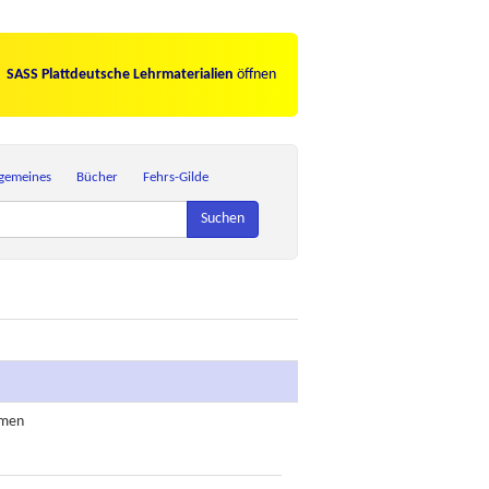
SASS Plattdeutsche Lehrmaterialien
öffnen
lgemeines
Bücher
Fehrs-Gilde
Suchen
omen