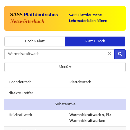
SASS
Plattdeutsches
SASS Plattdeutsche
Netzwörterbuch
Lehrmaterialien
öffnen
Hoch > Platt
Platt > Hoch
×
Menü
Hochdeutsch
Plattdeutsch
direkte Treffer
Substantive
Heizkraftwerk
Warmniskraftwark
n
, Pl.:
Warmniskraftwark
en