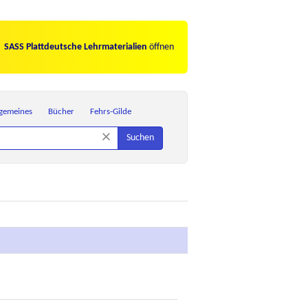
SASS Plattdeutsche Lehrmaterialien
öffnen
lgemeines
Bücher
Fehrs-Gilde
×
Suchen