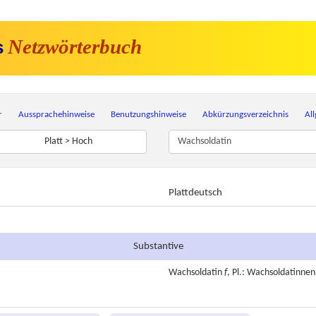
Netzwörterbuch
s
r
Aussprachehinweise
Benutzungshinweise
Abkürzungsverzeichnis
Al
Platt > Hoch
Plattdeutsch
Substantive
Wachsoldatin
f
, Pl.: Wachsoldatinnen