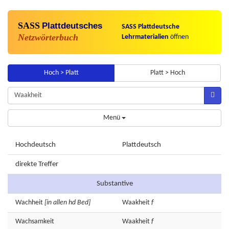
SASS
Plattdeutsches
SASS Plattdeutsche
Netzwörterbuch
Lehrmaterialien
öffnen
Hoch > Platt
Platt > Hoch
Menü
Hochdeutsch
Plattdeutsch
direkte Treffer
Substantive
Wachheit
[in allen hd Bed]
Waakheit
f
Wachsamkeit
Waakheit
f