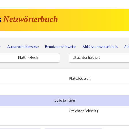
Netzwörterbuch
s
r
Aussprachehinweise
Benutzungshinweise
Abkürzungsverzeichnis
Al
Platt > Hoch
Plattdeutsch
Substantive
Utsichtenliekheit
f