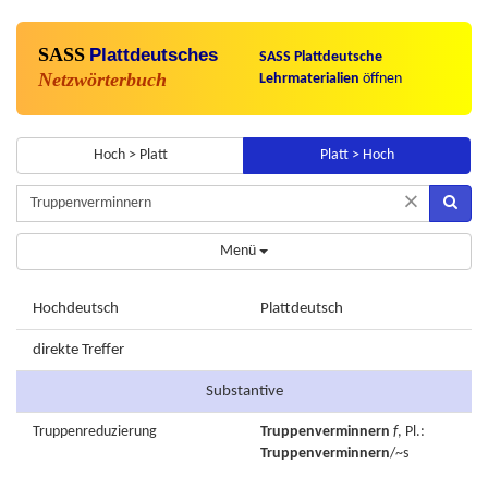
SASS
Plattdeutsches
SASS Plattdeutsche
Netzwörterbuch
Lehrmaterialien
öffnen
Hoch > Platt
Platt > Hoch
×
Menü
Hochdeutsch
Plattdeutsch
direkte Treffer
Substantive
Truppenreduzierung
Truppenverminnern
f
, Pl.:
Truppenverminnern
/~s