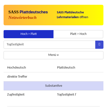
SASS
Plattdeutsches
SASS Plattdeutsche
Netzwörterbuch
Lehrmaterialien
öffnen
Hoch > Platt
Platt > Hoch
Menü
Hochdeutsch
Plattdeutsch
direkte Treffer
Substantive
Zugfestigkeit
Togfastigkeit
f