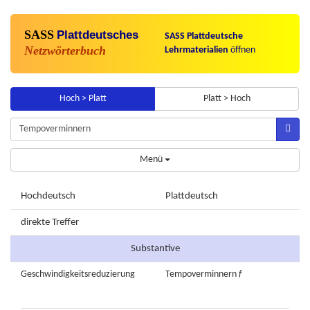
SASS
Plattdeutsches
SASS Plattdeutsche
Netzwörterbuch
Lehrmaterialien
öffnen
Hoch > Platt
Platt > Hoch
Menü
Hochdeutsch
Plattdeutsch
direkte Treffer
Substantive
Geschwindigkeitsreduzierung
Tempoverminnern
f