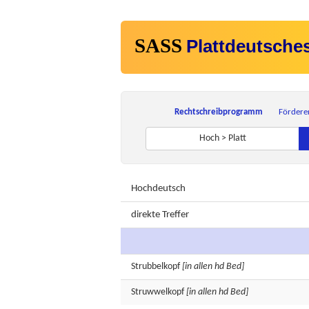
SASS
Plattdeutsche
Rechtschreibprogramm
Fördere
Hoch > Platt
Hochdeutsch
direkte Treffer
Strubbelkopf
[in allen hd Bed]
Struwwelkopf
[in allen hd Bed]