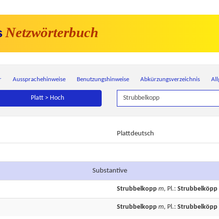
Netzwörterbuch
s
r
Aussprachehinweise
Benutzungshinweise
Abkürzungsverzeichnis
Al
Platt > Hoch
Plattdeutsch
Substantive
Strubbelkopp
m
, Pl.:
Strubbelköpp
Strubbelkopp
m
, Pl.:
Strubbelköpp