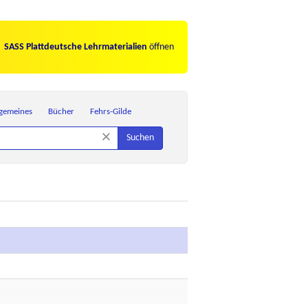
SASS Plattdeutsche Lehrmaterialien
öffnen
lgemeines
Bücher
Fehrs-Gilde
×
Suchen