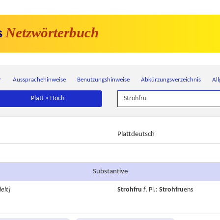
Netzwörterbuch
s
r
Aussprachehinweise
Benutzungshinweise
Abkürzungsverzeichnis
Al
Platt > Hoch
Plattdeutsch
Substantive
elt]
Strohfru
f
, Pl.:
Strohfru
ens