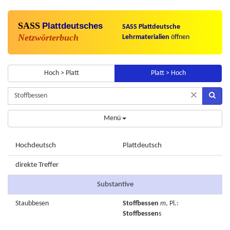
SASS
Plattdeutsches
SASS Plattdeutsche
Netzwörterbuch
Lehrmaterialien
öffnen
Hoch > Platt
Platt > Hoch
×
Menü
Hochdeutsch
Plattdeutsch
direkte Treffer
Substantive
Staubbesen
Stoffbessen
m
, Pl.:
Stoffbessen
s