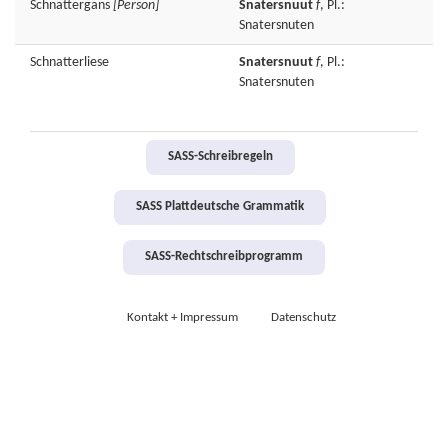
Schnattergans
[Person]
Snatersnuut
f
, Pl.:
Snatersnuten
Schnatterliese
Snatersnuut
f
, Pl.:
Snatersnuten
SASS-Schreibregeln
SASS Plattdeutsche Grammatik
SASS-Rechtschreibprogramm
Kontakt + Impressum
Datenschutz