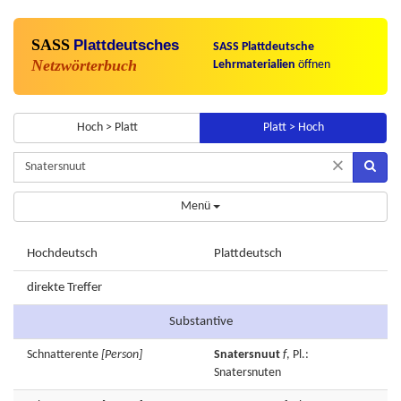
SASS
Plattdeutsches
SASS Plattdeutsche
Netzwörterbuch
Lehrmaterialien
öffnen
Hoch > Platt
Platt > Hoch
×
Menü
Hochdeutsch
Plattdeutsch
direkte Treffer
Substantive
Schnatterente
[Person]
Snatersnuut
f
, Pl.:
Snatersnuten