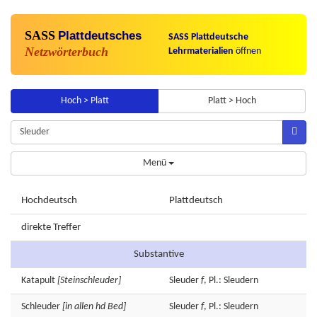
SASS
Plattdeutsches
SASS Plattdeutsche
Netzwörterbuch
Lehrmaterialien
öffnen
Hoch > Platt
Platt > Hoch
Menü
Hochdeutsch
Plattdeutsch
direkte Treffer
Substantive
Katapult
[Steinschleuder]
Sleuder
f
, Pl.: Sleudern
Schleuder
[in allen hd Bed]
Sleuder
f
, Pl.: Sleudern