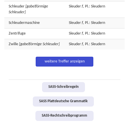
Schleuder
[gabelförmige
Sleuder
f
, Pl.: Sleudern
Schleuder]
Schleudermaschine
Sleuder
f
, Pl.: Sleudern
Zentrifuge
Sleuder
f
, Pl.: Sleudern
Zwille
[gabelförmige Schleuder]
Sleuder
f
, Pl.: Sleudern
weitere Treffer anzeigen
SASS-Schreibregeln
SASS Plattdeutsche Grammatik
SASS-Rechtschreibprogramm