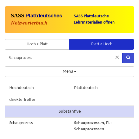
SASS
Plattdeutsches
SASS Plattdeutsche
Netzwörterbuch
Lehrmaterialien
öffnen
Hoch > Platt
Platt > Hoch
×
Menü
Hochdeutsch
Plattdeutsch
direkte Treffer
Substantive
Schauprozess
Schauprozess
m
, Pl.:
Schauprozess
en