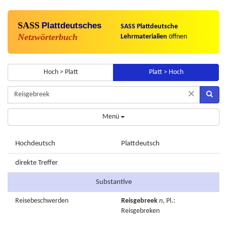
SASS
Plattdeutsches
SASS Plattdeutsche
Netzwörterbuch
Lehrmaterialien
öffnen
Hoch > Platt
Platt > Hoch
×
Menü
Hochdeutsch
Plattdeutsch
direkte Treffer
Substantive
Reisebeschwerden
Reisgebreek
n
, Pl.:
Reisgebreken