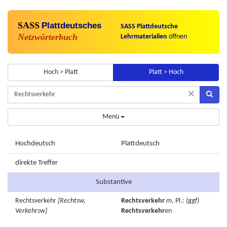
SASS
Plattdeutsches
SASS Plattdeutsche
Netzwörterbuch
Lehrmaterialien
öffnen
Hoch > Platt
Platt > Hoch
×
Menü
Hochdeutsch
Plattdeutsch
direkte Treffer
Substantive
Rechtsverkehr
[Rechtsw,
Rechtsverkehr
m
, Pl.:
(ggf)
Verkehrsw]
Rechtsverkehr
en