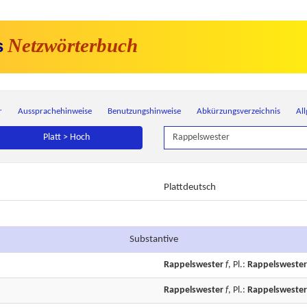
Netzwörterbuch
s
r
Aussprachehinweise
Benutzungshinweise
Abkürzungsverzeichnis
Al
Platt > Hoch
Plattdeutsch
Substantive
Rappelswester
f
, Pl.:
Rappelswester
Rappelswester
f
, Pl.:
Rappelswester