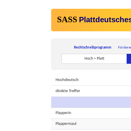
SASS
Plattdeutsche
Rechtschreibprogramm
Fördere
Hoch > Platt
Hochdeutsch
direkte Treffer
Plapperin
Plappermaul