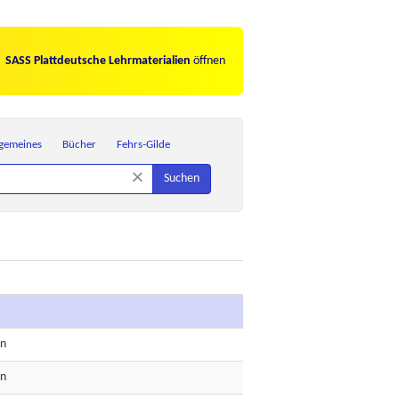
SASS Plattdeutsche Lehrmaterialien
öffnen
lgemeines
Bücher
Fehrs-Gilde
×
Suchen
n
n