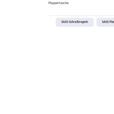
Plappertasche
SASS-Schreibregeln
SASS Pl