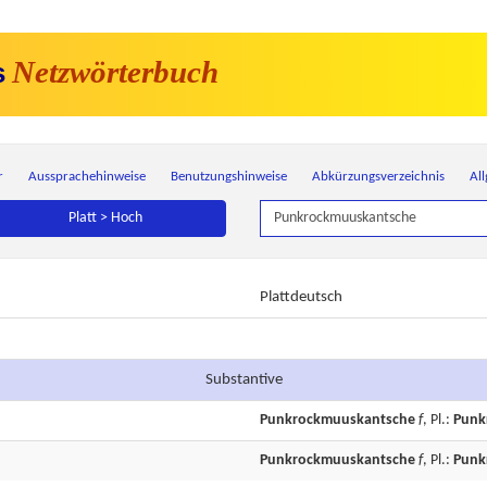
Netzwörterbuch
s
r
Aussprachehinweise
Benutzungshinweise
Abkürzungsverzeichnis
Al
Platt > Hoch
Plattdeutsch
Substantive
Punkrockmuuskantsche
f
, Pl.:
Punk
Punkrockmuuskantsche
f
, Pl.:
Punk