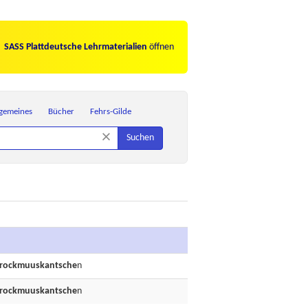
SASS Plattdeutsche Lehrmaterialien
öffnen
lgemeines
Bücher
Fehrs-Gilde
×
Suchen
rockmuuskantsche
n
rockmuuskantsche
n