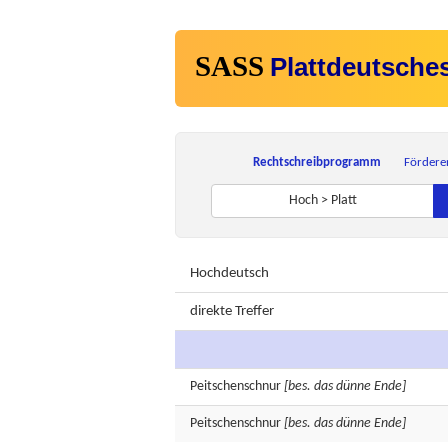
SASS
Plattdeutsche
Rechtschreibprogramm
Fördere
Hoch > Platt
Hochdeutsch
direkte Treffer
Peitschenschnur
[bes. das dünne Ende]
Peitschenschnur
[bes. das dünne Ende]