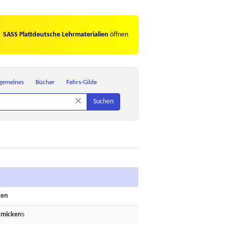
SASS Plattdeutsche Lehrmaterialien
öffnen
lgemeines
Bücher
Fehrs-Gilde
×
Suchen
ken
smicken
s