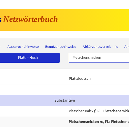
Netzwörterbuch
s
r
Aussprachehinweise
Benutzungshinweise
Abkürzungsverzeichnis
Al
Platt > Hoch
Plattdeutsch
Substantive
Pietschensmick
f
, Pl.:
Pietschensmic
Pietschensmicken
m
, Pl.:
Pietschen