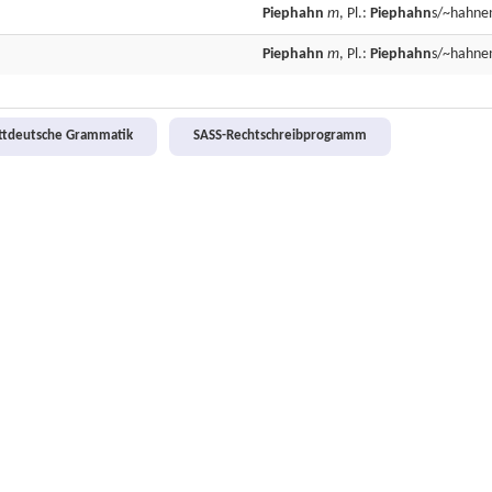
Piephahn
m
, Pl.:
Piephahn
s/~hahne
Piephahn
m
, Pl.:
Piephahn
s/~hahne
attdeutsche Grammatik
SASS-Rechtschreibprogramm