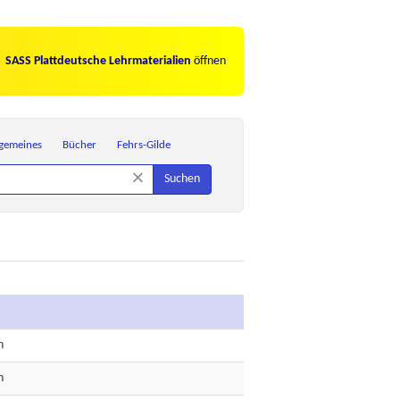
SASS Plattdeutsche Lehrmaterialien
öffnen
lgemeines
Bücher
Fehrs-Gilde
×
Suchen
n
n