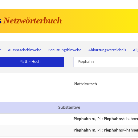
Netzwörterbuch
s
r
Aussprachehinweise
Benutzungshinweise
Abkürzungsverzeichnis
Al
Platt > Hoch
Plattdeutsch
Substantive
Piephahn
m
, Pl.:
Piephahn
s/~hahne
Piephahn
m
, Pl.:
Piephahn
s/~hahne