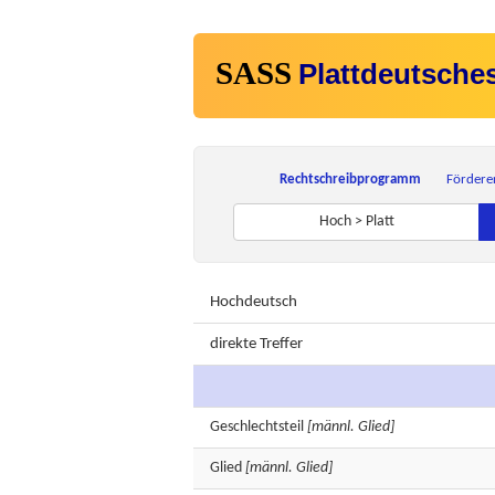
SASS
Plattdeutsche
Rechtschreibprogramm
Fördere
Hoch > Platt
Hochdeutsch
direkte Treffer
Geschlechtsteil
[männl. Glied]
Glied
[männl. Glied]