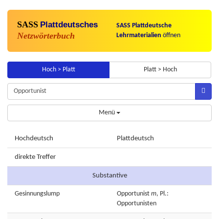
SASS
Plattdeutsches
SASS Plattdeutsche
Netzwörterbuch
Lehrmaterialien
öffnen
Hoch > Platt
Platt > Hoch
Menü
Hochdeutsch
Plattdeutsch
direkte Treffer
Substantive
Gesinnungslump
Opportunist
m
, Pl.:
Opportunisten