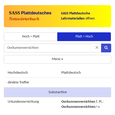
SASS
Plattdeutsches
SASS Plattdeutsche
Netzwörterbuch
Lehrmaterialien
öffnen
Hoch > Platt
Platt > Hoch
×
Menü
Hochdeutsch
Plattdeutsch
direkte Treffer
Substantive
Urkundenvernichtung
Oorkunnenvernichten
f
, Pl.:
Oorkunnenvernichten
/~s